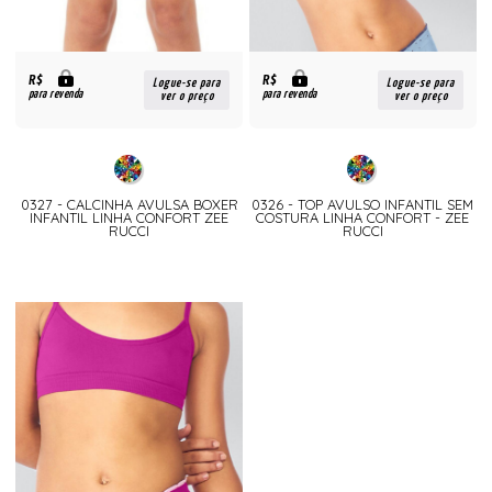
R$
R$
Logue-se para
Logue-se para
para revenda
para revenda
ver o preço
ver o preço
0327 - CALCINHA AVULSA BOXER
0326 - TOP AVULSO INFANTIL SEM
INFANTIL LINHA CONFORT ZEE
COSTURA LINHA CONFORT - ZEE
RUCCI
RUCCI