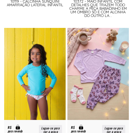
10119 - CALCINHA SUNQUINI
10372 - MAIÔ INFANTIL COM
AMARRAÇÃO LATERAL INFANTIL
DETALHES QUE TRAZEM TODO
CHARME A PEÇA BABADINHO EM
UM OMBRO SÓ E COM ALCINHA
DO OUTRO LA...
R$
R$
Logue-se para
Logue-se para
para revenda
para revenda
ver o preço
ver o preço