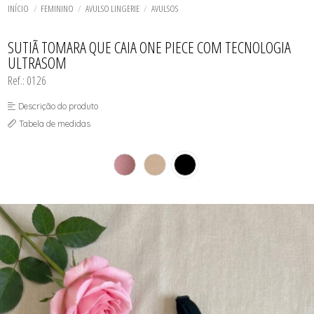
ROBE
TODOS DE LINHA NOITE
TODOS DE LINGERIE
CUECA
MAIÔS
LINGERIE BASICOS - PLUS SIZE
FETELLE
INÍCIO
FEMININO
AVULSO LINGERIE
AVULSOS
SHORT DOLL
SHORT E BERMUDA
SAÍDAS DE PRAIA
LINGERIE SOFISTICADA - PLUS SIZE
SUNGA
LINHA NOITE - PLUS SIZE
TODOS DE MASCULINO
TODOS DE MODA PRAIA
TODOS DE PLUS SIZE
TODOS DE OUTLET
MAIÔS
SUTIÃ TOMARA QUE CAIA ONE PIECE COM TECNOLOGIA
ULTRASOM
Ref.: 0126
Descrição do produto
Tabela de medidas