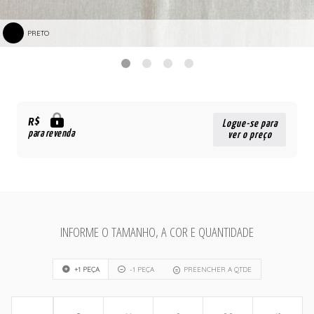
PRETO
R$
Logue-se para
para revenda
ver o preço
INFORME O TAMANHO, A COR E QUANTIDADE
+1 PEÇA
-1 PEÇA
PREENCHER A QTDE