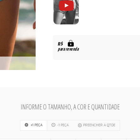
R$
para revenda
INFORME O TAMANHO, A COR E QUANTIDADE
+1 PEÇA
-1 PEÇA
PREENCHER A QTDE