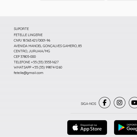
SUPORTE
FETELLE LINGERIE
CNPJ 18.563.421/0001-96
AVENIDA MANOEL GONÇALVES GAMERO, 85
CENTRO, JURUAIA/MG
CEP 37805-000
TELEFONE +55 (35) 3553-1627
WHATSAPP +55 (35) 99874-1260
fetelle@gmail.com