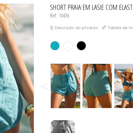
SHORT PRAIA EM LASIE COM ELAS
TODOS DE MODA PR
TODOS DE MASCUL
TODOS DE PLUS SI
TODOS DE OUTLE
Ref.: 10436
Descrição do produto
Tabela de m