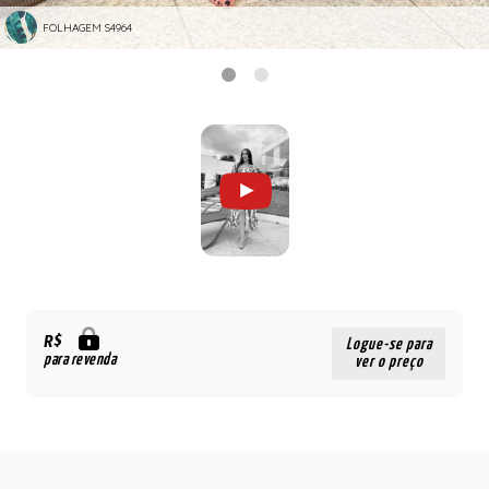
FOLHAGEM S4964
R$
Logue-se para
para revenda
ver o preço