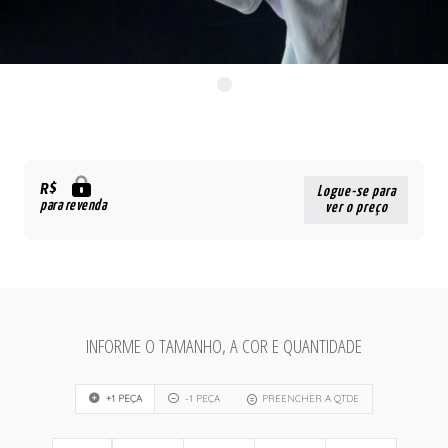
R$
Logue-se para
para revenda
ver o preço
INFORME O TAMANHO, A COR E QUANTIDADE
+1 PEÇA
-1 PEÇA
PREENCHER A QTDE