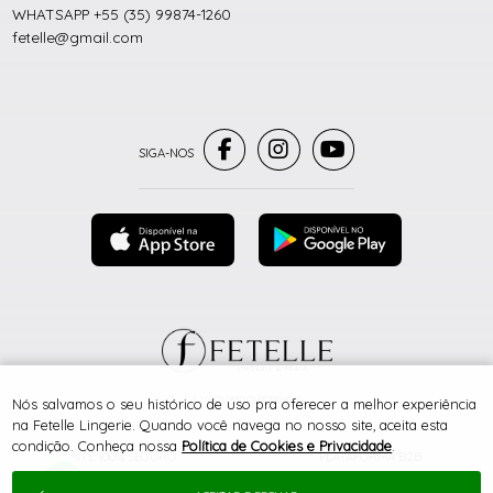
WHATSAPP +55 (35) 99874-1260
fetelle@gmail.com
® TODOS DIREITOS RESERVADOS
Nós salvamos o seu histórico de uso pra oferecer a melhor experiência
na Fetelle Lingerie. Quando você navega no nosso site, aceita esta
condição. Conheça nossa
Política de Cookies e Privacidade
.
SITE 100% SEGURO
PLATAFORMA B2B