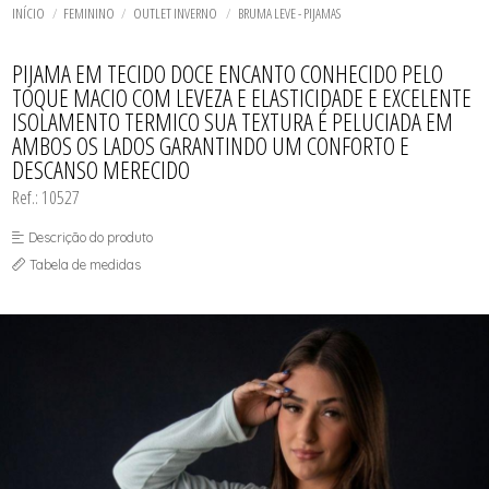
ROBE
TODOS DE LINHA NOITE
TODOS DE LINGERIE
CUECA
MAIÔS
LINGERIE BASICOS - PLUS SIZE
FETELLE
INÍCIO
FEMININO
OUTLET INVERNO
BRUMA LEVE - PIJAMAS
SHORT DOLL
SHORT E BERMUDA
SAÍDAS DE PRAIA
LINGERIE SOFISTICADA - PLUS SIZE
SUNGA
LINHA NOITE - PLUS SIZE
TODOS DE MASCULINO
TODOS DE MODA PRAIA
TODOS DE PLUS SIZE
TODOS DE OUTLET
MAIÔS
PIJAMA EM TECIDO DOCE ENCANTO CONHECIDO PELO
TOQUE MACIO COM LEVEZA E ELASTICIDADE E EXCELENTE
ISOLAMENTO TERMICO SUA TEXTURA É PELUCIADA EM
AMBOS OS LADOS GARANTINDO UM CONFORTO E
DESCANSO MERECIDO
Ref.: 10527
Descrição do produto
Tabela de medidas