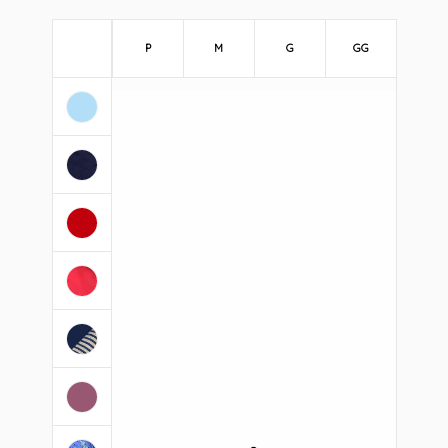
P
M
G
GG