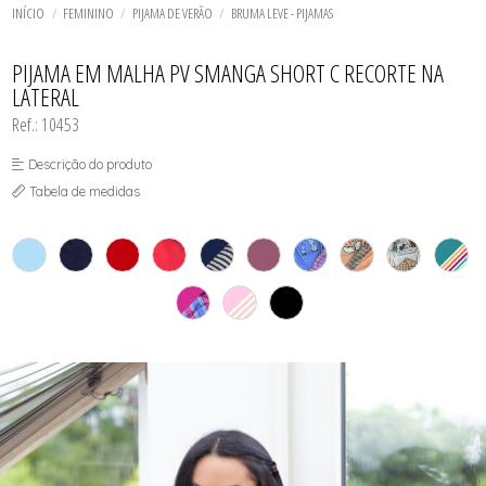
ROBE
TODOS DE LINHA NOITE
TODOS DE LINGERIE
CUECA
MAIÔS
LINGERIE BASICOS - PLUS SIZE
FETELLE
INÍCIO
FEMININO
PIJAMA DE VERÃO
BRUMA LEVE - PIJAMAS
SHORT DOLL
SHORT E BERMUDA
SAÍDAS DE PRAIA
LINGERIE SOFISTICADA - PLUS SIZE
SUNGA
LINHA NOITE - PLUS SIZE
TODOS DE MASCULINO
TODOS DE MODA PRAIA
TODOS DE PLUS SIZE
TODOS DE OUTLET
MAIÔS
PIJAMA EM MALHA PV SMANGA SHORT C RECORTE NA
PLUS SIZE
LATERAL
Ref.: 10453
Descrição do produto
Tabela de medidas