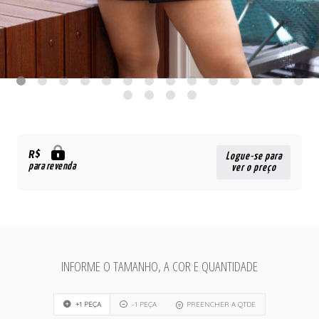
R$
Logue-se para
para revenda
ver o preço
INFORME O TAMANHO, A COR E QUANTIDADE
+1 PEÇA
-1 PEÇA
PREENCHER A QTDE