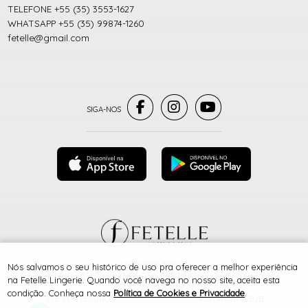
TELEFONE +55 (35) 3553-1627
WHATSAPP +55 (35) 99874-1260
fetelle@gmail.com
® TODOS DIREITOS RESERVADOS
Nós salvamos o seu histórico de uso pra oferecer a melhor experiência
na Fetelle Lingerie. Quando você navega no nosso site, aceita esta
condição. Conheça nossa
Política de Cookies e Privacidade
.
SITE 100% SEGURO
PLATAFORMA B2B