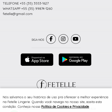
TELEFONE +55 (35) 3553-1627
WHATSAPP +55 (35) 99874-1260
fetelle@gmail.com
® TODOS DIREITOS RESERVADOS
Nós salvamos o seu histórico de uso pra oferecer a melhor experiência
na Fetelle Lingerie. Quando você navega no nosso site, aceita esta
condição. Conheça nossa
Política de Cookies e Privacidade
.
SITE 100% SEGURO
PLATAFORMA B2B