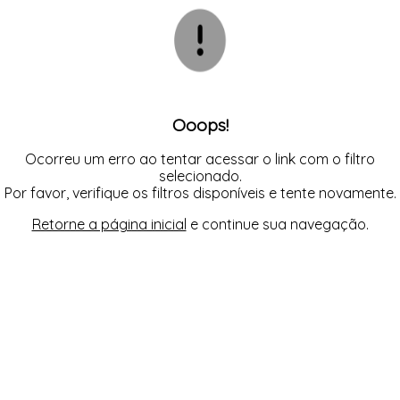
ROBE
TODOS DE LINHA NOITE
TODOS DE LINGERIE
CUECA
MAIÔS
LINGERIE BASICOS - PLUS SIZE
FETELLE
SHORT DOLL
SHORT E BERMUDA
SAÍDAS DE PRAIA
LINGERIE SOFISTICADA - PLUS SIZE
SUNGA
LINHA NOITE - PLUS SIZE
TODOS DE MASCULINO
TODOS DE MODA PRAIA
TODOS DE PLUS SIZE
TODOS DE OUTLET
MAIÔS
Ooops!
Ocorreu um erro ao tentar acessar o link com o filtro
selecionado.
Por favor, verifique os filtros disponíveis e tente novamente.
Retorne a página inicial
e continue sua navegação.