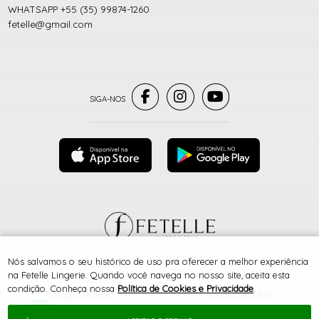
WHATSAPP +55 (35) 99874-1260
fetelle@gmail.com
® TODOS DIREITOS RESERVADOS
Nós salvamos o seu histórico de uso pra oferecer a melhor experiência
na Fetelle Lingerie. Quando você navega no nosso site, aceita esta
condição. Conheça nossa
Política de Cookies e Privacidade
.
SITE 100% SEGURO
PLATAFORMA B2B