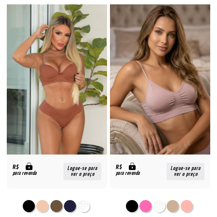
R$
R$
Logue-se para
Logue-se para
para revenda
para revenda
ver o preço
ver o preço