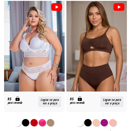
R$
R$
Logue-se para
Logue-se para
para revenda
para revenda
ver o preço
ver o preço