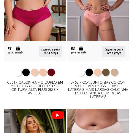
R$
R$
Logue-se para
Logue-se para
para revenda
para revenda
ver o preço
ver o preço
0531 - CALCINHA FIO DUPLO EM
0762 - CONJUNTO BASICO COM
MICROFIBRA C RECORTES E
BOJO E ARO POSSUI BASE E
CINTURA ALTA PLUS SIZE -
LATERAIS MAIS LARGAS CALCINHA
AVULSO
ESTILO TANGA COM PALAS
LATERAIS