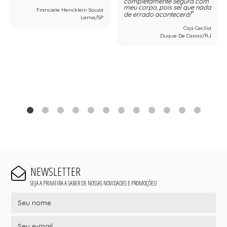
completamente segura com
meu corpo, pois sei que nada
Franciele Hencklein Souza
de errado acontecerá!
Leme/SP
Ciça Cecília
Duque De Caxias/RJ
NEWSLETTER
SEJA A PRIMEIRA A SABER DE NOSSAS NOVIDADES E PROMOÇÕES!