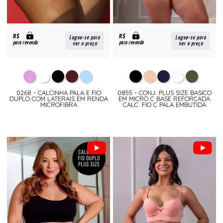
R$
R$
Logue-se para
Logue-se para
para revenda
para revenda
ver o preço
ver o preço
0268 - CALCINHA PALA E FIO
0855 - CONJ. PLUS SIZE BASICO
DUPLO COM LATERAIS EM RENDA
EM MICRO C BASE REFORCADA
MICROFIBRA
CALC. FIO C PALA EMBUTIDA