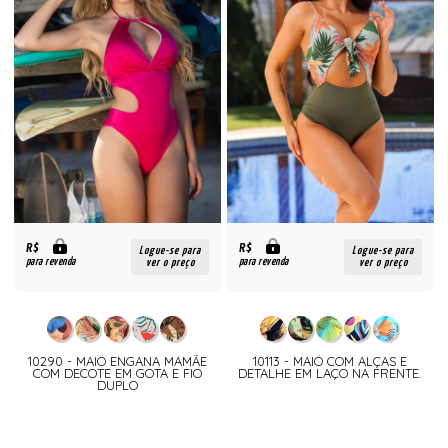
R$
R$
Logue-se para
Logue-se para
para revenda
para revenda
ver o preço
ver o preço
10290 - MAIÔ ENGANA MAMÃE
10113 - MAIÔ COM ALÇAS E
COM DECOTE EM GOTA E FIO
DETALHE EM LAÇO NA FRENTE.
DUPLO