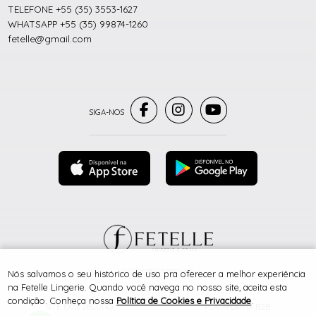
TELEFONE +55 (35) 3553-1627
WHATSAPP +55 (35) 99874-1260
fetelle@gmail.com
® TODOS DIREITOS RESERVADOS
Nós salvamos o seu histórico de uso pra oferecer a melhor experiência
na Fetelle Lingerie. Quando você navega no nosso site, aceita esta
condição. Conheça nossa
Política de Cookies e Privacidade
.
SITE 100% SEGURO
PLATAFORMA B2B