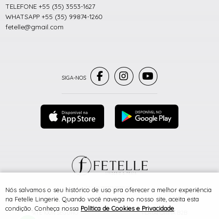
TELEFONE +55 (35) 3553-1627
WHATSAPP +55 (35) 99874-1260
fetelle@gmail.com
® TODOS DIREITOS RESERVADOS
Nós salvamos o seu histórico de uso pra oferecer a melhor experiência
na Fetelle Lingerie. Quando você navega no nosso site, aceita esta
condição. Conheça nossa
Política de Cookies e Privacidade
.
SITE 100% SEGURO
PLATAFORMA B2B