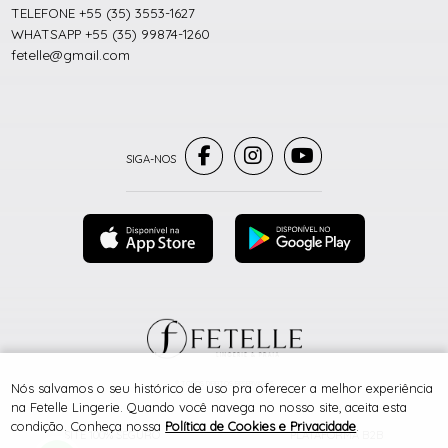
TELEFONE +55 (35) 3553-1627
WHATSAPP +55 (35) 99874-1260
fetelle@gmail.com
® TODOS DIREITOS RESERVADOS
Nós salvamos o seu histórico de uso pra oferecer a melhor experiência
na Fetelle Lingerie. Quando você navega no nosso site, aceita esta
condição. Conheça nossa
Política de Cookies e Privacidade
.
SITE 100% SEGURO
PLATAFORMA B2B