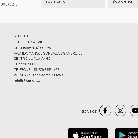
 NOVIDADES E
SUPORTE
FETELLE LINGERIE
CNPJ 18.563.421/0001-96
AVENIDA MANOEL GONÇALVES GAMERO, 85
CENTRO, JURUAIA/MG
CEP 37805-000
TELEFONE +55 (35) 3553-1627
WHATSAPP +55 (35) 99874-1260
fetelle@gmail.com