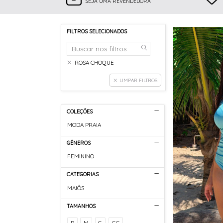
SEJA UMA REVENDEDORA
FILTROS SELECIONADOS
ROSA CHOQUE
LIMPAR FILTROS
COLEÇÕES
MODA PRAIA
GÊNEROS
FEMININO
CATEGORIAS
MAIÔS
TAMANHOS
P
M
G
GG