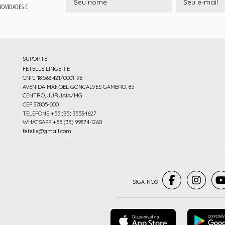
 NOVIDADES E
SUPORTE
FETELLE LINGERIE
CNPJ 18.563.421/0001-96
AVENIDA MANOEL GONÇALVES GAMERO, 85
CENTRO, JURUAIA/MG
CEP 37805-000
TELEFONE +55 (35) 3553-1627
WHATSAPP +55 (35) 99874-1260
fetelle@gmail.com