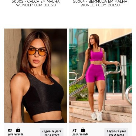
50002 - CALÇA EM MALHA
50004 - BERMUDA EM MALHA
WONDER COM BOLSO
WONDER COM BOLSO
R$
R$
Logue-se para
Logue-se para
para revenda
para revenda
ver o preço
ver o preço