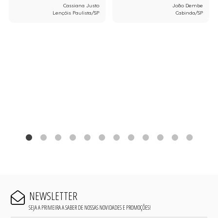
Cassiana Justo
João Dembe
Lençóis Paulista/SP
Cabinda/SP
NEWSLETTER
SEJA A PRIMEIRA A SABER DE NOSSAS NOVIDADES E PROMOÇÕES!