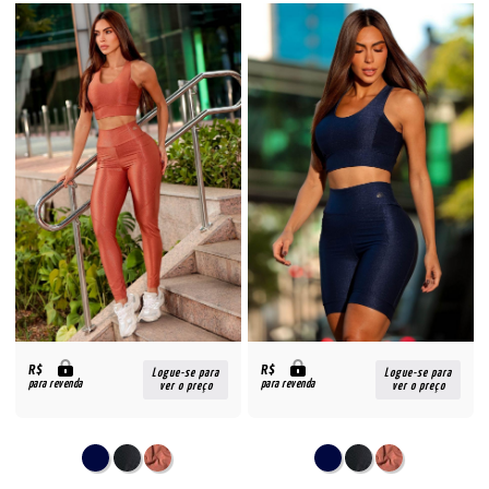
R$
R$
Logue-se para
Logue-se para
para revenda
para revenda
ver o preço
ver o preço