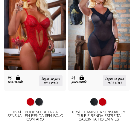
R$
R$
Logue-se para
Logue-se para
para revenda
para revenda
ver o preço
ver o preço
0941 - BODY SECRETÁRIA
0931 - CAMISOLA SENSUAL EM
SENSUAL EM RENDA SEM BOJO
TULE E RENDA ESTREITA
COM ARO
CALCINHA FIO EM VIES