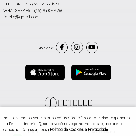
TELEFONE +55 (35) 3553-1627
WHATSAPP +55 (35) 99874-1260
fetelle@gmail.com
® TODOS DIREITOS RESERVADOS
Nós salvamos o seu histórico de uso pra oferecer a melhor experiência
na Fetelle Lingerie. Quando você navega no nosso site, aceita esta
condição. Conheça nossa
Política de Cookies e Privacidade
.
SITE 100% SEGURO
PLATAFORMA B2B