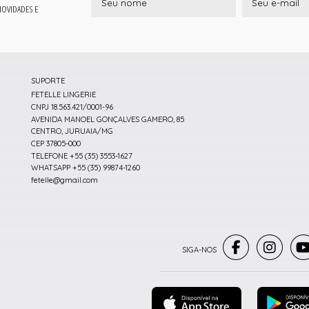
 NOVIDADES E
SUPORTE
FETELLE LINGERIE
CNPJ 18.563.421/0001-96
AVENIDA MANOEL GONÇALVES GAMERO, 85
CENTRO, JURUAIA/MG
CEP 37805-000
TELEFONE +55 (35) 3553-1627
WHATSAPP +55 (35) 99874-1260
fetelle@gmail.com