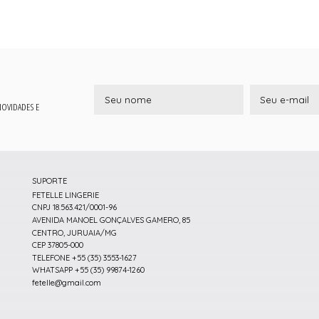
 NOVIDADES E
SUPORTE
FETELLE LINGERIE
CNPJ 18.563.421/0001-96
AVENIDA MANOEL GONÇALVES GAMERO, 85
CENTRO, JURUAIA/MG
CEP 37805-000
TELEFONE +55 (35) 3553-1627
WHATSAPP +55 (35) 99874-1260
fetelle@gmail.com