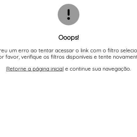
TODOS DE MODA PR
TODOS DE MASCUL
TODOS DE PLUS SI
TODOS DE OUTLE
Ooops!
eu um erro ao tentar acessar o link com o filtro seleci
r favor, verifique os filtros disponíveis e tente novamen
Retorne a página inicial
e continue sua navegação.