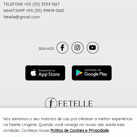
TELEFONE +55 (35) 3553-1627
WHATSAPP +55 (35) 99874-1260
fetelle@gmail.com
® TODOS DIREITOS RESERVADOS
Nós salvamos o seu histórico de uso pra oferecer a melhor experiência
na Fetelle Lingerie. Quando você navega no nosso site, aceita esta
condição. Conheça nossa
Política de Cookies e Privacidade
.
SITE 100% SEGURO
PLATAFORMA B2B