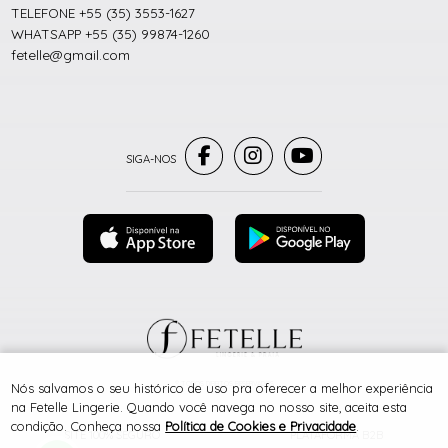
TELEFONE +55 (35) 3553-1627
WHATSAPP +55 (35) 99874-1260
fetelle@gmail.com
® TODOS DIREITOS RESERVADOS
Nós salvamos o seu histórico de uso pra oferecer a melhor experiência
na Fetelle Lingerie. Quando você navega no nosso site, aceita esta
condição. Conheça nossa
Política de Cookies e Privacidade
.
SITE 100% SEGURO
PLATAFORMA B2B