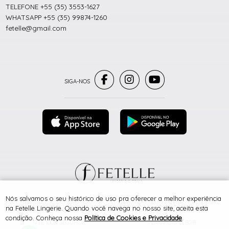
TELEFONE +55 (35) 3553-1627
WHATSAPP +55 (35) 99874-1260
fetelle@gmail.com
® TODOS DIREITOS RESERVADOS
Nós salvamos o seu histórico de uso pra oferecer a melhor experiência
na Fetelle Lingerie. Quando você navega no nosso site, aceita esta
condição. Conheça nossa
Política de Cookies e Privacidade
.
SITE 100% SEGURO
PLATAFORMA B2B