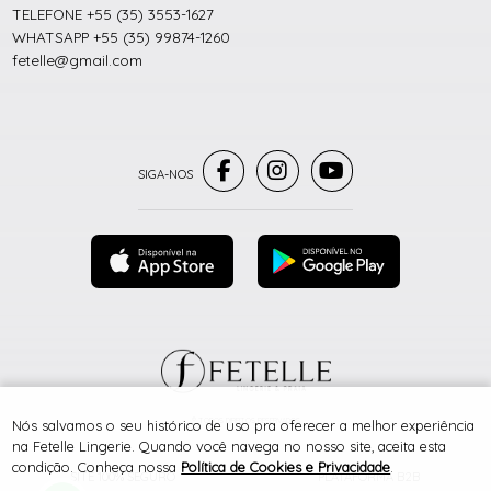
TELEFONE +55 (35) 3553-1627
WHATSAPP +55 (35) 99874-1260
fetelle@gmail.com
® TODOS DIREITOS RESERVADOS
Nós salvamos o seu histórico de uso pra oferecer a melhor experiência
na Fetelle Lingerie. Quando você navega no nosso site, aceita esta
condição. Conheça nossa
Política de Cookies e Privacidade
.
SITE 100% SEGURO
PLATAFORMA B2B