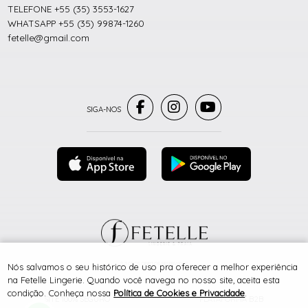
TELEFONE +55 (35) 3553-1627
WHATSAPP +55 (35) 99874-1260
fetelle@gmail.com
® TODOS DIREITOS RESERVADOS
Nós salvamos o seu histórico de uso pra oferecer a melhor experiência
na Fetelle Lingerie. Quando você navega no nosso site, aceita esta
condição. Conheça nossa
Política de Cookies e Privacidade
.
SITE 100% SEGURO
PLATAFORMA B2B