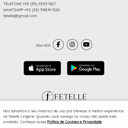
TELEFONE +55 (35) 3553-1627
WHATSAPP +55 (35) 99874-1260
fetelle@gmail.com
® TODOS DIREITOS RESERVADOS
Nós salvamos o seu histórico de uso pra oferecer a melhor experiência
na Fetelle Lingerie. Quando você navega no nosso site, aceita esta
condição. Conheça nossa
Política de Cookies e Privacidade
.
SITE 100% SEGURO
PLATAFORMA B2B