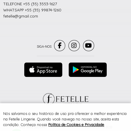
TELEFONE +55 (35) 3553-1627
WHATSAPP +55 (35) 99874-1260
fetelle@gmail.com
® TODOS DIREITOS RESERVADOS
Nós salvamos o seu histórico de uso pra oferecer a melhor experiência
na Fetelle Lingerie. Quando você navega no nosso site, aceita esta
condição. Conheça nossa
Política de Cookies e Privacidade
.
SITE 100% SEGURO
PLATAFORMA B2B