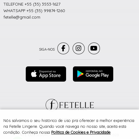
TELEFONE +55 (35) 3553-1627
WHATSAPP +55 (35) 99874-1260
fetelle@gmail.com
® TODOS DIREITOS RESERVADOS
Nós salvamos o seu histórico de uso pra oferecer a melhor experiência
na Fetelle Lingerie. Quando você navega no nosso site, aceita esta
condição. Conheça nossa
Política de Cookies e Privacidade
.
SITE 100% SEGURO
PLATAFORMA B2B