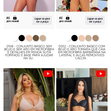
R$
R$
Logue-se para
Logue-se para
para revenda
para revenda
ver o preço
ver o preço
0108 - CONJUNTO BÁSICO SEM
0052 - CONJUNTO BÁSICO COM
BOJO E SEM ARO EM MICROFIBRA
BOJO E ARO TOMARA QUE CAIA
E DETALHES EM RENDA SUTIÃ
EM MICROFIBRA BARBATANA NA
FORRADO E BASE PARA AJUDAR
LATERAL E ALÇAS REMOVÍVEIS
NA SU...
CALCIN...