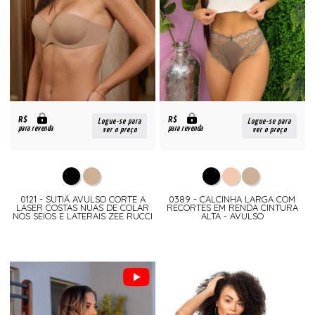
R$
R$
Logue-se para
Logue-se para
para revenda
para revenda
ver o preço
ver o preço
0121 - SUTIÃ AVULSO CORTE A
0389 - CALCINHA LARGA COM
LASER COSTAS NUAS DE COLAR
RECORTES EM RENDA CINTURA
NOS SEIOS E LATERAIS ZEE RUCCI
ALTA - AVULSO