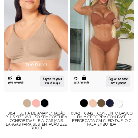
R$
R$
Logue-se para
Logue-se para
para revenda
para revenda
ver o preço
ver o preço
0154 - SUTIÃ DE AMAMENTAÇÃO
0842 - 0842 - CONJUNTO BASICO
PLUS SIZE AVULSO SEM COSTURA
EM MICROFIBRA COM BASE
CONFORTAVÉL E ALÇAS MAIS
REFORCADA CALC. FIO DUPLO C
LARGAS PARA SUSTENTAÇÃO ZEE
PALA EMBUTIDA
RUCCI