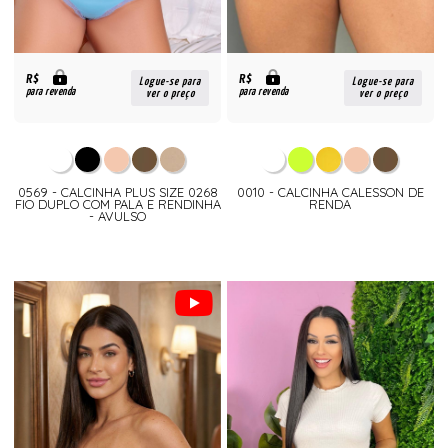
R$
R$
Logue-se para
Logue-se para
para revenda
para revenda
ver o preço
ver o preço
0569 - CALCINHA PLUS SIZE 0268
0010 - CALCINHA CALESSON DE
FIO DUPLO COM PALA E RENDINHA
RENDA
- AVULSO