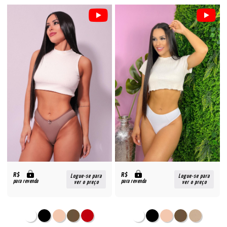
R$
R$
Logue-se para
Logue-se para
para revenda
para revenda
ver o preço
ver o preço