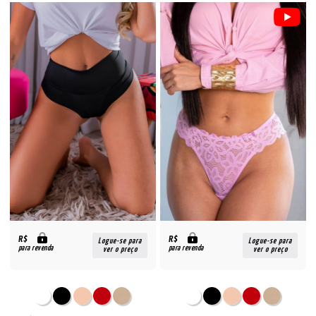
R$
R$
Logue-se para
Logue-se para
para revenda
para revenda
ver o preço
ver o preço