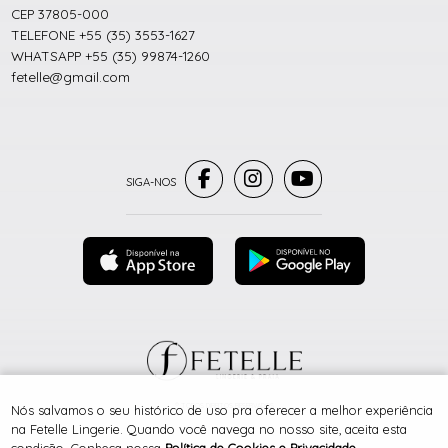
CEP 37805-000
TELEFONE +55 (35) 3553-1627
WHATSAPP +55 (35) 99874-1260
fetelle@gmail.com
® TODOS DIREITOS RESERVADOS
Nós salvamos o seu histórico de uso pra oferecer a melhor experiência
na Fetelle Lingerie. Quando você navega no nosso site, aceita esta