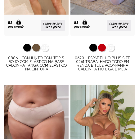
R$
R$
Logue-se para
Logue-se para
para revenda
para revenda
ver o preço
ver o preço
0886 - CONJUNTO COM TOP S.
0670 - ESPARTILHO PLUS SIZE
BOJO COM ELÁSTICO NA BASE.
0261 TRABALHADO TODO EM
CALCINHA TANGA COM ELÁSTICO
RENDA E TULE ACOMPANHA
NA CINTURA
CALCINHA FIO LIGA E MEIA