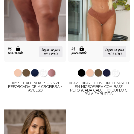
R$
R$
Logue-se para
Logue-se para
para revenda
para revenda
ver o preço
ver o preço
0853 - CALCINHA PLUS SIZE
0842 - 0842 - CONJUNTO BASICO
REFORCADA DE MICROFIBRA -
EM MICROFIBRA COM BASE
AVULSO
REFORCADA CALC. FIO DUPLO C
PALA EMBUTIDA