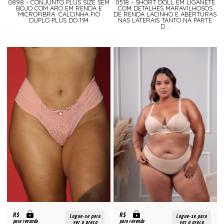
0898 - CONJUNTO PLUS SIZE SEM
0518 - SHORT DOLL EM LIGANETE
BOJO COM ARO EM RENDA E
COM DETALHES MARAVILHOSOS
MICROFIBRA. CALCINHA FIO
DE RENDA LACINHO E ABERTURAS
DUPLO PLUS DO 194
NAS LATERAIS TANTO NA PARTE
D...
R$
R$
Logue-se para
Logue-se para
para revenda
para revenda
ver o preço
ver o preço