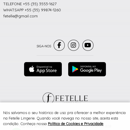
TELEFONE +55 (35) 3553-1627
WHATSAPP +55 (35) 99874-1260
fetelle@gmail.com
® TODOS DIREITOS RESERVADOS
Nós salvamos o seu histórico de uso pra oferecer a melhor experiência
na Fetelle Lingerie. Quando você navega no nosso site, aceita esta
condição. Conheça nossa
Política de Cookies e Privacidade
.
SITE 100% SEGURO
PLATAFORMA B2B