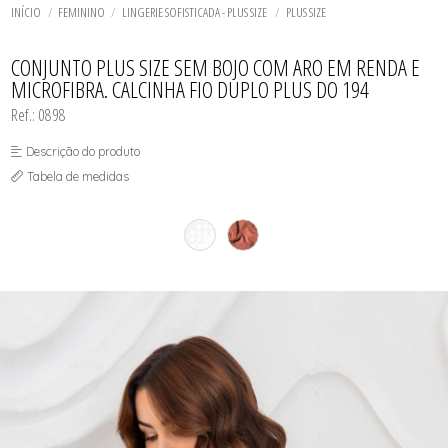
ROBE
TODOS DE LINHA NOITE
TODOS DE LINGERIE
CUECA
MAIÔS
LINGERIE BASICOS - PLUS SIZE
FETELLE
INÍCIO
FEMININO
LINGERIE SOFISTICADA - PLUS SIZE
PLUS SIZE
SHORT DOLL
SHORT E BERMUDA
SAÍDAS DE PRAIA
LINGERIE SOFISTICADA - PLUS SIZE
SUNGA
LINHA NOITE - PLUS SIZE
TODOS DE MASCULINO
TODOS DE MODA PRAIA
TODOS DE PLUS SIZE
TODOS DE OUTLET
MAIÔS
CONJUNTO PLUS SIZE SEM BOJO COM ARO EM RENDA E
MICROFIBRA. CALCINHA FIO DUPLO PLUS DO 194
Ref.: 0898
Descrição do produto
Tabela de medidas