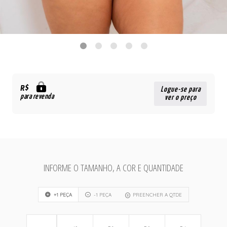
R$
Logue-se para
para revenda
ver o preço
INFORME O TAMANHO, A COR E QUANTIDADE
+1 PEÇA
-1 PEÇA
PREENCHER A QTDE