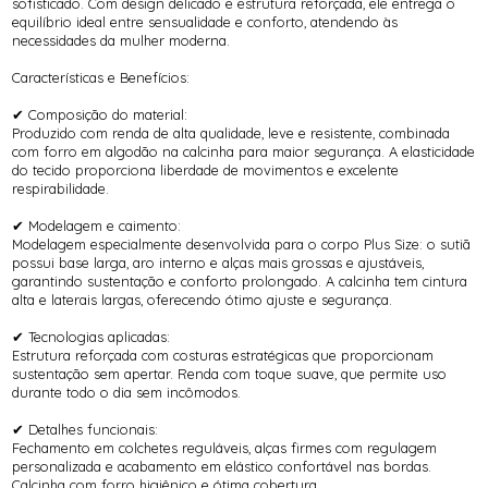
sofisticado. Com design delicado e estrutura reforçada, ele entrega o
equilíbrio ideal entre sensualidade e conforto, atendendo às
necessidades da mulher moderna.
Características e Benefícios:
✔ Composição do material:
Produzido com renda de alta qualidade, leve e resistente, combinada
com forro em algodão na calcinha para maior segurança. A elasticidade
do tecido proporciona liberdade de movimentos e excelente
respirabilidade.
✔ Modelagem e caimento:
Modelagem especialmente desenvolvida para o corpo Plus Size: o sutiã
possui base larga, aro interno e alças mais grossas e ajustáveis,
garantindo sustentação e conforto prolongado. A calcinha tem cintura
alta e laterais largas, oferecendo ótimo ajuste e segurança.
✔ Tecnologias aplicadas:
Estrutura reforçada com costuras estratégicas que proporcionam
sustentação sem apertar. Renda com toque suave, que permite uso
durante todo o dia sem incômodos.
✔ Detalhes funcionais:
Fechamento em colchetes reguláveis, alças firmes com regulagem
personalizada e acabamento em elástico confortável nas bordas.
Calcinha com forro higiênico e ótima cobertura.