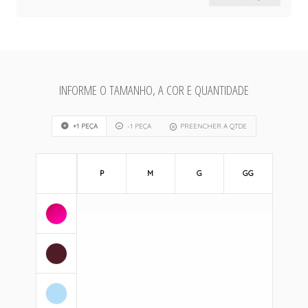
INFORME O TAMANHO, A COR E QUANTIDADE
+1 PEÇA
-1 PEÇA
PREENCHER A QTDE
P
M
G
GG