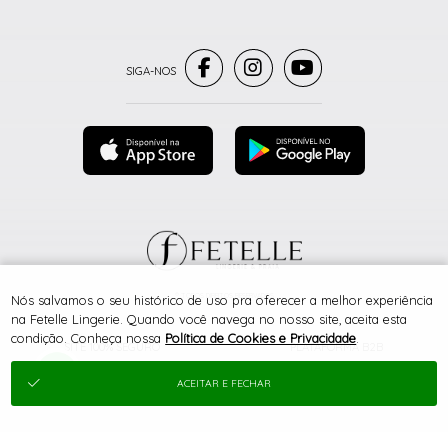
® TODOS DIREITOS RESERVADOS
Nós salvamos o seu histórico de uso pra oferecer a melhor experiência
na Fetelle Lingerie. Quando você navega no nosso site, aceita esta
condição. Conheça nossa
Política de Cookies e Privacidade
.
SITE 100% SEGURO
PLATAFORMA B2B
ACEITAR E FECHAR