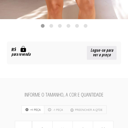
R$
Logue-se para
para revenda
ver o preço
INFORME O TAMANHO, A COR E QUANTIDADE
+1 PEÇA
-1 PEÇA
PREENCHER A QTDE