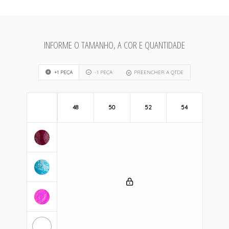
INFORME O TAMANHO, A COR E QUANTIDADE
+1 PEÇA
-1 PEÇA
PREENCHER A QTDE
48
50
52
54