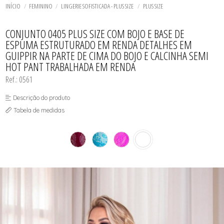
ROBE
TODOS DE LINHA NOITE
TODOS DE LINGERIE
CUECA
MAIÔS
LINGERIE BASICOS - PLUS SIZE
FETELLE
INÍCIO
FEMININO
LINGERIE SOFISTICADA - PLUS SIZE
PLUS SIZE
SHORT DOLL
SHORT E BERMUDA
SAÍDAS DE PRAIA
LINGERIE SOFISTICADA - PLUS SIZE
SUNGA
LINHA NOITE - PLUS SIZE
TODOS DE MASCULINO
TODOS DE MODA PRAIA
TODOS DE PLUS SIZE
TODOS DE OUTLET
MAIÔS
CONJUNTO 0405 PLUS SIZE COM BOJO E BASE DE
PLUS SIZE
ESPUMA ESTRUTURADO EM RENDA DETALHES EM
GUIPPIR NA PARTE DE CIMA DO BOJO E CALCINHA SEMI
HOT PANT TRABALHADA EM RENDA
Ref.: 0561
Descrição do produto
Tabela de medidas