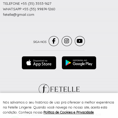
TELEFONE +55 (35) 3553-1627
WHATSAPP +55 (35) 99874-1260
fetelle@gmail.com
® TODOS DIREITOS RESERVADOS
Nós salvamos o seu histórico de uso pra oferecer a melhor experiência
na Fetelle Lingerie. Quando você navega no nosso site, aceita esta
condição. Conheça nossa
Política de Cookies e Privacidade
.
SITE 100% SEGURO
PLATAFORMA B2B