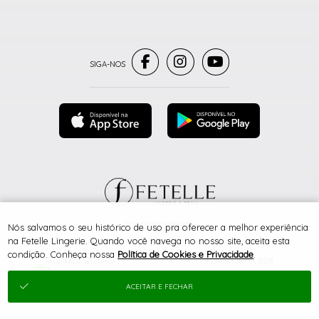
® TODOS DIREITOS RESERVADOS
Nós salvamos o seu histórico de uso pra oferecer a melhor experiência
na Fetelle Lingerie. Quando você navega no nosso site, aceita esta
condição. Conheça nossa
Política de Cookies e Privacidade
.
SITE 100% SEGURO
PLATAFORMA B2B
ACEITAR E FECHAR