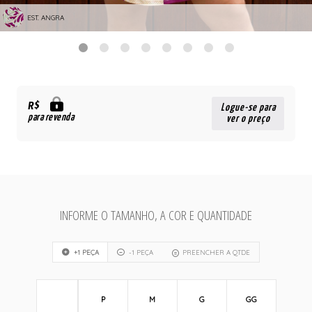
EST. ANGRA
R$
Logue-se para
para revenda
ver o preço
INFORME O TAMANHO, A COR E QUANTIDADE
+1 PEÇA
-1 PEÇA
PREENCHER A QTDE
P
M
G
GG