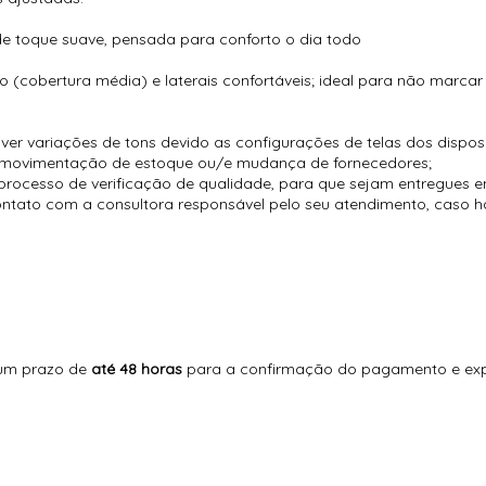
e toque suave, pensada para conforto o dia todo
o (cobertura média) e laterais confortáveis; ideal para não marcar
er variações de tons devido as configurações de telas dos disposi
à movimentação de estoque ou/e mudança de fornecedores;
rocesso de verificação de qualidade, para que sejam entregues em
contato com a consultora responsável pelo seu atendimento, caso 
 um prazo de
até 48 horas
para a confirmação do pagamento e exp