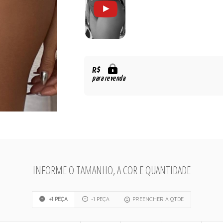
R$
para revenda
INFORME O TAMANHO, A COR E QUANTIDADE
+1 PEÇA
-1 PEÇA
PREENCHER A QTDE