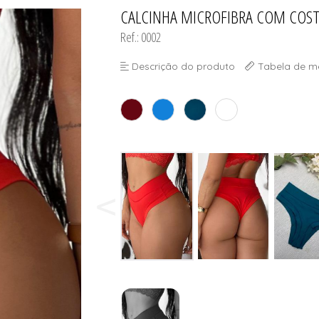
CALCINHA MICROFIBRA COM COST
TODOS DE MODA PR
TODOS DE MASCUL
TODOS DE PLUS SI
TODOS DE OUTLE
Ref.: 0002
Descrição do produto
Tabela de m