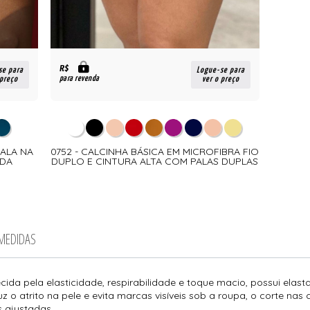
R$
se para
Logue-se para
para revenda
 preço
ver o preço
PALA NA
0752 - CALCINHA BÁSICA EM MICROFIBRA FIO
NDA
DUPLO E CINTURA ALTA COM PALAS DUPLAS
 MEDIDAS
cida pela elasticidade, respirabilidade e toque macio, possui elast
 o atrito na pele e evita marcas visíveis sob a roupa, o corte nas 
s ajustadas.