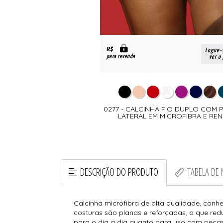
R$
Logue-
para revenda
ver o
0277 - CALCINHA FIO DUPLO COM 
LATERAL EM MICROFIBRA E RE
DESCRIÇÃO DO PRODUTO
TABELA DE
Calcinha microfibra de alta qualidade, conhe
costuras são planas e reforçadas, o que reduz
para o dia a dia quanto para uso com peça