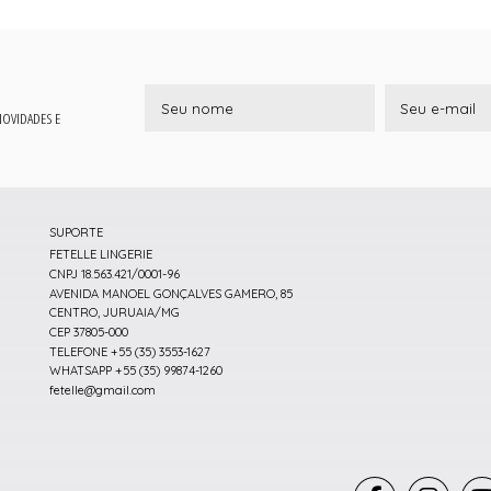
 NOVIDADES E
SUPORTE
FETELLE LINGERIE
CNPJ 18.563.421/0001-96
AVENIDA MANOEL GONÇALVES GAMERO, 85
CENTRO, JURUAIA/MG
CEP 37805-000
TELEFONE +55 (35) 3553-1627
WHATSAPP +55 (35) 99874-1260
fetelle@gmail.com