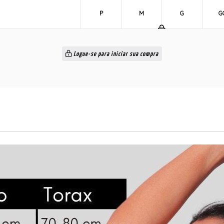
P
M
G
G
Logue-se para iniciar sua compra