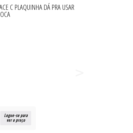
FACE C PLAQUINHA DÁ PRA USAR
AIA
INO
ZE
T
ROCA
Logue-se para
ver o preço