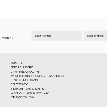
 NOVIDADES E
SUPORTE
FETELLE LINGERIE
CNPJ 18.563.421/0001-96
AVENIDA MANOEL GONÇALVES GAMERO, 85
CENTRO, JURUAIA/MG
CEP 37805-000
TELEFONE +55 (35) 3553-1627
WHATSAPP +55 (35) 99874-1260
fetelle@gmail.com