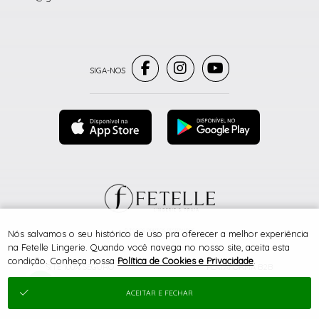
® TODOS DIREITOS RESERVADOS
Nós salvamos o seu histórico de uso pra oferecer a melhor experiência
na Fetelle Lingerie. Quando você navega no nosso site, aceita esta
condição. Conheça nossa
Política de Cookies e Privacidade
.
SITE 100% SEGURO
PLATAFORMA B2B
ACEITAR E FECHAR