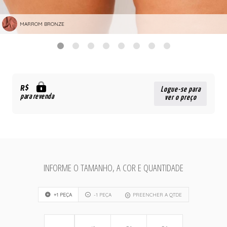
MARROM BRONZE
R$
Logue-se para
para revenda
ver o preço
INFORME O TAMANHO, A COR E QUANTIDADE
+1 PEÇA
-1 PEÇA
PREENCHER A QTDE