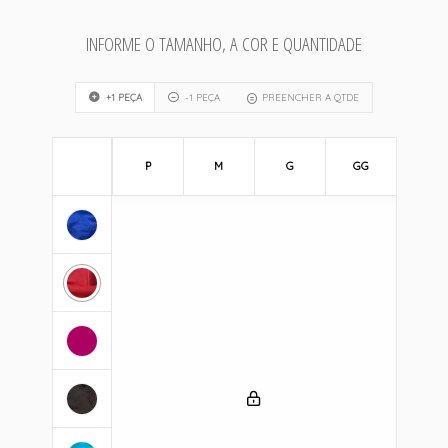
INFORME O TAMANHO, A COR E QUANTIDADE
+1 PEÇA
-1 PEÇA
PREENCHER A QTDE
P
M
G
GG