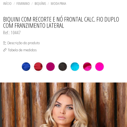
ROBE
TODOS DE LINHA NOITE
TODOS DE LINGERIE
CUECA
MAIÔS
LINGERIE BASICOS - PLUS SIZE
FETELLE
INÍCIO
FEMININO
BIQUÍNIS
MODA PRAIA
SHORT DOLL
SHORT E BERMUDA
SAÍDAS DE PRAIA
LINGERIE SOFISTICADA - PLUS SIZE
SUNGA
LINHA NOITE - PLUS SIZE
TODOS DE MASCULINO
TODOS DE MODA PRAIA
TODOS DE PLUS SIZE
TODOS DE OUTLET
MAIÔS
BIQUINI COM RECORTE E NÓ FRONTAL CALC. FIO DUPLO
PLUS SIZE
COM FRANZIMENTO LATERAL
Ref.: 10447
Descrição do produto
Tabela de medidas