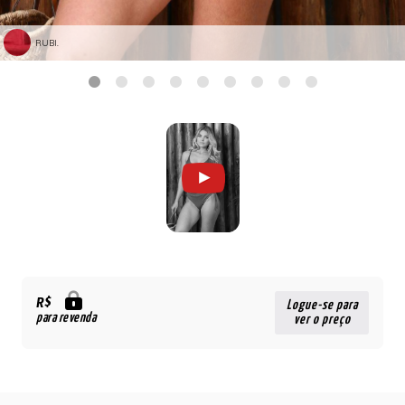
RUBI.
R$
Logue-se para
para revenda
ver o preço