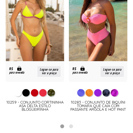
R$
R$
Logue-se para
Logue-se para
para revenda
para revenda
ver o preço
ver o preço
10259 - CONJUNTO CORTININHA
10283 - CONJUNTO DE BIQUÍNI
ASA DELTA ESTILO
TOMARA QUE CAÍA COM
BLOGUEIRINHA
PASSANTE ARGOLA E HOT PANT