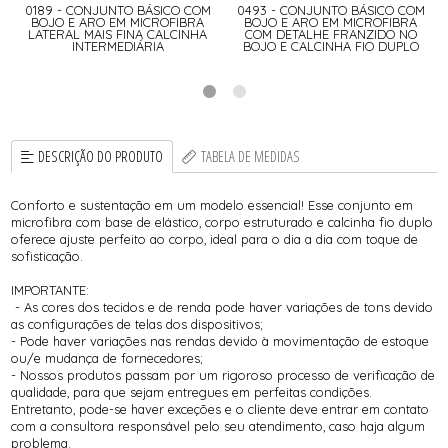
0189 - CONJUNTO BÁSICO COM
0493 - CONJUNTO BÁSICO COM
BOJO E ARO EM MICROFIBRA
BOJO E ARO EM MICROFIBRA
LATERAL MAIS FINA CALCINHA
COM DETALHE FRANZIDO NO
INTERMEDIÁRIA
BOJO E CALCINHA FIO DUPLO
DESCRIÇÃO DO PRODUTO
TABELA DE MEDIDAS
Conforto e sustentação em um modelo essencial! Esse conjunto em
microfibra com base de elástico, corpo estruturado e calcinha fio duplo
oferece ajuste perfeito ao corpo, ideal para o dia a dia com toque de
sofisticação.
IMPORTANTE:
- As cores dos tecidos e de renda pode haver variações de tons devido
as configurações de telas dos dispositivos;
- Pode haver variações nas rendas devido à movimentação de estoque
ou/e mudança de fornecedores;
- Nossos produtos passam por um rigoroso processo de verificação de
qualidade, para que sejam entregues em perfeitas condições.
Entretanto, pode-se haver exceções e o cliente deve entrar em contato
com a consultora responsável pelo seu atendimento, caso haja algum
problema.